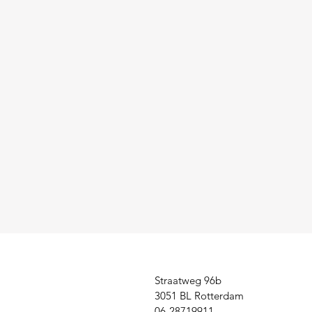
Straatweg 96b
3051 BL Rotterdam
06-28719911