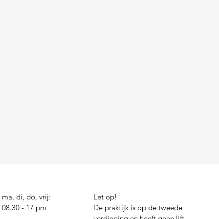
ma, di, do, vrij:
Let op!
08.30 - 17 pm
De praktijk is op de tweede
verdieping en heeft geen lift